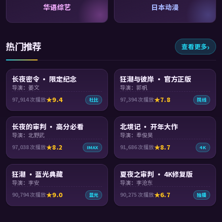
华语综艺
日本动漫
热门推荐
查看更多
99:59
89:30
长夜密令 · 限定纪念
狂潮与彼岸 · 官方正版
导演：姜文
导演：郭帆
9.4
7.8
97,914
次播放
97,394
次播放
杜比
院线
99:04
99:24
长夜的审判 · 高分必看
北境记 · 开年大作
导演：北野武
导演：奉俊昊
8.2
8.7
97,038
次播放
91,686
次播放
IMAX
4K
99:12
99:25
狂潮 · 蓝光典藏
夏夜之审判 · 4K修复版
导演：李安
导演：李沧东
9.0
6.7
90,794
次播放
90,275
次播放
蓝光
独播