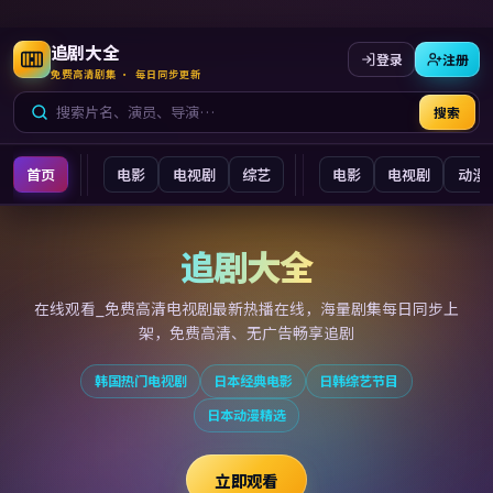
追剧大全
登录
注册
免费高清剧集 · 每日同步更新
搜索
首页
电影
电视剧
综艺
电影
电视剧
动漫
追剧大全
追剧大全
在线观看_免费高清电视剧最新
热播在线，海量剧集每日同步上
架，免费高清、无广告畅享追剧
韩国热门电视剧
日本经典电影
日韩综艺节目
日本动漫精选
立即观看