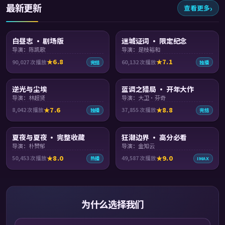
最新更新
查看更多
99:03
99:50
白昼志 · 剧场版
迷城证词 · 限定纪念
导演：陈凯歌
导演：是枝裕和
6.8
7.1
90,027
次播放
60,132
次播放
完结
独播
99:09
99:46
逆光与尘埃
蓝调之猎局 · 开年大作
导演：林超贤
导演：大卫·芬奇
7.6
8.8
8,042
次播放
37,855
次播放
独播
完结
99:23
99:45
夏夜与夏夜 · 完整收藏
狂潮边界 · 高分必看
导演：朴赞郁
导演：金知云
8.0
9.0
50,453
次播放
49,587
次播放
热播
IMAX
为什么选择我们